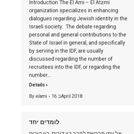
Introduction The El Ami – El Atzmi
organization specializes in enhancing
dialogues regarding Jewish identity in the
Israeli society. The debate regarding
personal and general contributions to the
State of Israel in general, and specifically
by serving in the IDF, are usually
discussed regarding the number of
recruitees into the IDF, or regarding the
number…
Details
16 בApril 2018
elami
By
לומדים יחד
אל עמי מבקשת לחבר בין דורות. בין הורים