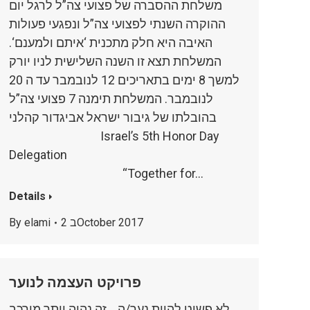
משלחת ההסברה של פצועי צה”ל לרגל יום
ההוקרה השנתי לפצועי צה”ל ונפגעי פעולות
האיבה היא חלק מתכנית ‘איתם ולמענם‘.
המשלחת תצא זו השנה השלישית לניו יורק
למשך 8 ימים בתאריכים 12 לנובמבר עד ה 20
לנובמבר. המשלחת תימנה 7 פצועי צה”ל
בהובלתו של גיבור ישראל אביגדור קהלני
Israel’s 5th Honor Day
Delegation
“Together for…
Details
2 בOctober 2017
elami
By
פרויקט העצמה לנוער
לא פשוט להיות נער/ה… זה נהיה יותר מורכב