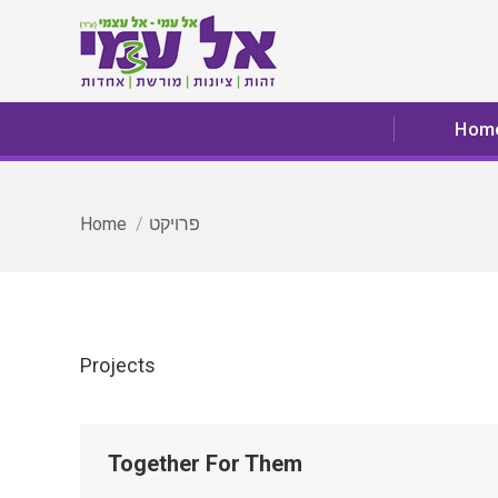
Hom
Hom
You are here:
פרויקט
Home
Projects
Together For Them