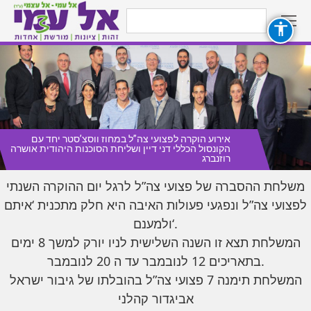
Search:
אירוע הוקרה לפצועי צה”ל במחוז ווסצ’סטר יחד עם
הקונסול הכללי דני דיין ושליחת הסוכנות היהודית אושרה
רוזנברג
משלחת ההסברה של פצועי צה”ל לרגל יום ההוקרה השנתי
לפצועי צה”ל ונפגעי פעולות האיבה היא חלק מתכנית ‘איתם
ולמענם
‘.
המשלחת תצא זו השנה השלישית לניו יורק למשך 8 ימים
בתאריכים 12 לנובמבר עד ה 20 לנובמבר
.
המשלחת תימנה 7 פצועי צה”ל בהובלתו של גיבור ישראל
אביגדור קהלני