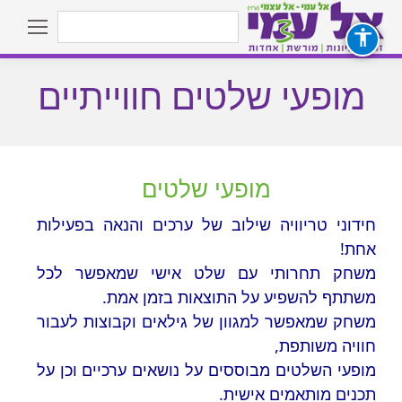
Search:
מופעי שלטים חווייתיים
You are here:
מופעי שלטים
חידוני טריוויה שילוב של ערכים והנאה בפעילות
אחת!
הדברות – שכבת ז’
משחק תחרותי עם שלט אישי שמאפשר לכל
שלי – שכבות ח’-ט’
משתתף להשפיע על התוצאות בזמן אמת.
שורשים – בני ובנות מצוה
משחק שמאפשר למגוון של גילאים וקבוצות לעבור
חוויה משותפת,
 השניים
מופעי השלטים מבוססים על נושאים ערכיים וכן על
ות חברתית
תכנים מותאמים אישית.
 ‘איתם ולמענם’