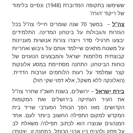
ששימשו בתקופה המדוברת (1948) ונסיים בלימוד
של ריקוד ‘הורה’
צה”ל
– במשך 70 שנה שומרים חיילי צה”ל בכל
הגזרות והגבולות על ביטחון המדינה. התלמידים
יבצעו תרגילי סדר וייצרו צורות אנושיות מעניינות
על משטח מתאים שיילמד אותם על גיבוש ואחריות
קבוצתית מלחמות ישראל והמבצעים הנועזים של
כוחות הביטחון. התחנה מסתיימת במסע אלונקות
קצר שמלמד על רעות הלוחמים וערבות הדדית.
(האלונקה ללא משקל, אלא דמוי שקי חול)
בירת ישראל
– ירושלים, בשנת תשכ”ז שחרר צה”ל
את העיר העתיקה בירושלים ואת המקומות
הקדושים. מאז הפך הכותל המערבי שריד בית
המקדש למקום התפילה החשוב ביותר לעם. אחד
המנהגים שנוצרו הוא לכתוב תפילה/ משאלת לב
על פתק ולהניח בין אבני הכותל. בתחנה זו יצטרכו