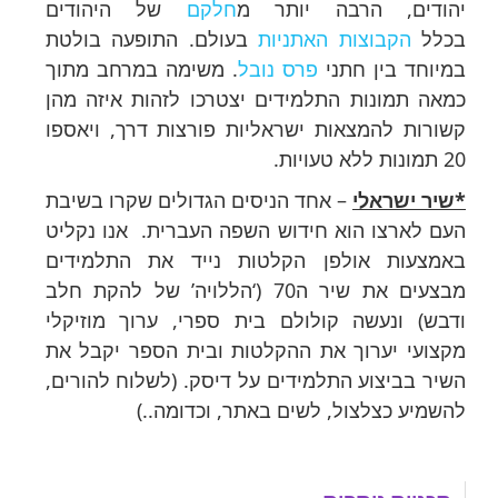
יהודים, הרבה יותר מ
חלקם
של היהודים
בכלל
הקבוצות האתניות
בעולם. התופעה בולטת
במיוחד בין חתני
פרס נובל
. משימה במרחב מתוך
כמאה תמונות התלמידים יצטרכו לזהות איזה מהן
קשורות להמצאות ישראליות פורצות דרך, ויאספו
20 תמונות ללא טעויות.
*שיר ישראלי
– אחד הניסים הגדולים שקרו בשיבת
העם לארצו הוא חידוש השפה העברית. אנו נקליט
באמצעות אולפן הקלטות נייד את התלמידים
מבצעים את שיר ה70 (‘הללויה’ של להקת חלב
ודבש) ונעשה קולולם בית ספרי, ערוך מוזיקלי
מקצועי יערוך את ההקלטות ובית הספר יקבל את
השיר בביצוע התלמידים על דיסק. (לשלוח להורים,
להשמיע כצלצול, לשים באתר, וכדומה..)