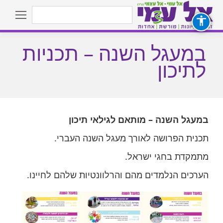
Search:
במעגל השנה – תכניות
You are here:
לתיכון
במעגל השנה – מותאם לגילאי תיכון
תכנית הפרושה לאורך מעגל השנה העברי.
הדברות – שכבת ז’
מתמקדת בחגי ישראל.
שלי – שכבות ח’-ט’
הערכים הנלמדים מהם והרלוונטיות שלהם לחיינו.
שורשים – בני ובנות מצוה
 השניים
ות חברתית
 ‘איתם ולמענם’