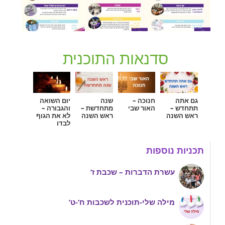
 השנה – תכניות לחטיבה
 השנה – תכניות לתיכון
בריחה
סדנאות התוכנית
שלטים חווייתיים
ת
גם אתה
חנוכה –
שנה
יום השואה
תתחדש –
האור שבי
מתחדשת –
והגבורה –
ראש השנה
ראש השנה
לא את הגוף
לבדו
תכניות נוספות
עשרת הדברות – שכבת ז’
מילה שלי-תוכנית לשכבות ח’-ט’